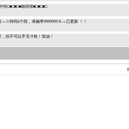
中特□■□■□■稳得很■□■□■□
好料→☆特码4个段，准确率9999999％→已更新 ！！
手起家，但不可以手无寸铁！加油！