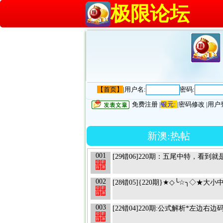
极限论坛
【首页】
|
用户名:
密码:
免费注册
|
银元:
|
密码修改
|
用户
新澳:热帖
001
[29错06]220期：五尾中特，看
002
[28错05]{220期}★◇╰☆╮◇★
003
[22错04]220期:公式解析*左边右边