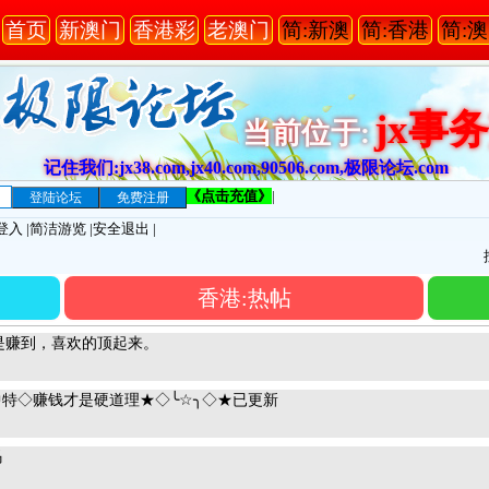
首页
新澳门
香港彩
老澳门
简:新澳
简:香港
简:
jx事
当前位于:
记住我们:jx38.com,jx40.com,90506.com,极限论坛.com
《点击充值》
|
登入
|
简洁游览
|
安全退出
|
香港:热帖
到就是赚到，喜欢的顶起来。
大小中特◇赚钱才是硬道理★◇╰☆╮◇★已更新
码